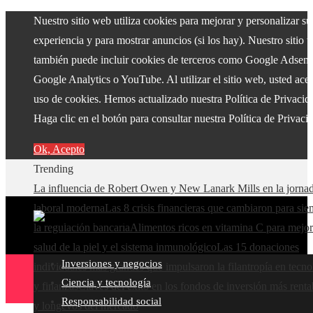
Nuestro sitio web utiliza cookies para mejorar y personalizar su
experiencia y para mostrar anuncios (si los hay). Nuestro sitio 
también puede incluir cookies de terceros como Google Adsens
Google Analytics o YouTube. Al utilizar el sitio web, usted acep
uso de cookies. Hemos actualizado nuestra Política de Privacid
Haga clic en el botón para consultar nuestra Política de Privaci
Ok, Acepto
Trending
La influencia de Robert Owen y New Lanark Mills en la jorna
laboral moderna
Las 8 crisis financieras que cambiaron para si
la regulación bancaria
Alimentos ricos en vitamina C para mejor
salud de la piel y el sistema inmunológico
Las 15 donaciones
Inversiones y negocios
individuales más grandes que impulsaron la filantropía en tecno
Ciencia y tecnología
y finanzas
Claves del éxito en los fondos de inversión más renta
Responsabilidad social
y longevos del mercado