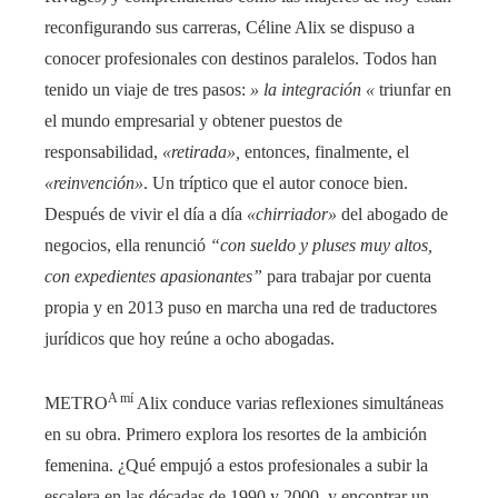
reconfigurando sus carreras, Céline Alix se dispuso a
conocer profesionales con destinos paralelos. Todos han
tenido un viaje de tres pasos:
» la integración «
triunfar en
el mundo empresarial y obtener puestos de
responsabilidad,
«retirada»,
entonces, finalmente, el
«reinvención»
. Un tríptico que el autor conoce bien.
Después de vivir el día a día
«chirriador»
del abogado de
negocios, ella renunció
“con sueldo y pluses muy altos,
con expedientes apasionantes”
para trabajar por cuenta
propia y en 2013 puso en marcha una red de traductores
jurídicos que hoy reúne a ocho abogadas.
A mí
METRO
Alix conduce varias reflexiones simultáneas
en su obra. Primero explora los resortes de la ambición
femenina. ¿Qué empujó a estos profesionales a subir la
escalera en las décadas de 1990 y 2000, y encontrar un