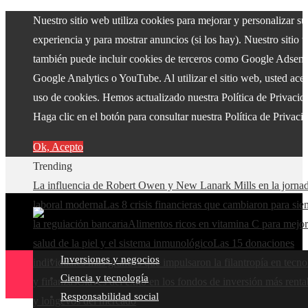
Nuestro sitio web utiliza cookies para mejorar y personalizar su
experiencia y para mostrar anuncios (si los hay). Nuestro sitio 
también puede incluir cookies de terceros como Google Adsens
Google Analytics o YouTube. Al utilizar el sitio web, usted acep
uso de cookies. Hemos actualizado nuestra Política de Privacid
Haga clic en el botón para consultar nuestra Política de Privaci
Ok, Acepto
Trending
La influencia de Robert Owen y New Lanark Mills en la jorna
laboral moderna
Las 8 crisis financieras que cambiaron para si
la regulación bancaria
Alimentos ricos en vitamina C para mejor
salud de la piel y el sistema inmunológico
Las 15 donaciones
Inversiones y negocios
individuales más grandes que impulsaron la filantropía en tecno
Ciencia y tecnología
y finanzas
Claves del éxito en los fondos de inversión más renta
Responsabilidad social
y longevos del mercado