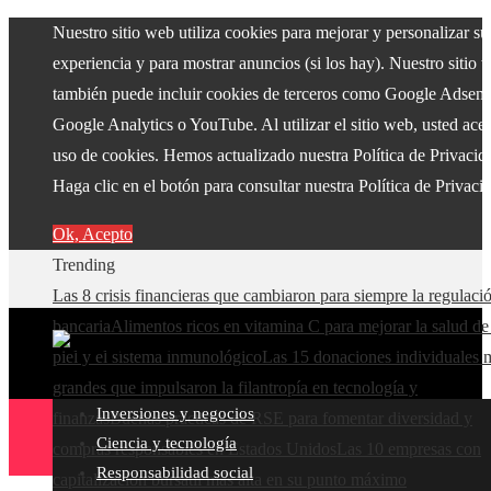
Nuestro sitio web utiliza cookies para mejorar y personalizar su
experiencia y para mostrar anuncios (si los hay). Nuestro sitio 
también puede incluir cookies de terceros como Google Adsens
Google Analytics o YouTube. Al utilizar el sitio web, usted acep
uso de cookies. Hemos actualizado nuestra Política de Privacid
Haga clic en el botón para consultar nuestra Política de Privaci
Ok, Acepto
Trending
Las 8 crisis financieras que cambiaron para siempre la regulaci
bancaria
Alimentos ricos en vitamina C para mejorar la salud de
piel y el sistema inmunológico
Las 15 donaciones individuales 
grandes que impulsaron la filantropía en tecnología y
Inversiones y negocios
finanzas
Buenas prácticas de RSE para fomentar diversidad y
Ciencia y tecnología
compras responsables en Estados Unidos
Las 10 empresas con
Responsabilidad social
capitalización bursátil más alta en su punto máximo