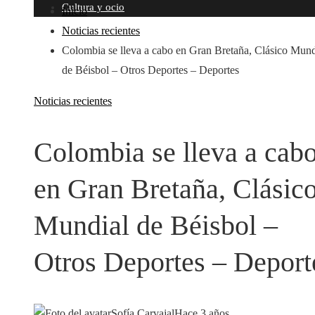
Cultura y ocio
Inicio
Noticias recientes
Colombia se lleva a cabo en Gran Bretaña, Clásico Mund
de Béisbol – Otros Deportes – Deportes
Noticias recientes
Colombia se lleva a cab
en Gran Bretaña, Clásic
Mundial de Béisbol –
Otros Deportes – Deport
Sofía Carvajal
Hace 3 años