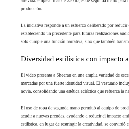
atrevida: emplear más de 250 trajes de segunda mano para re
producción.
La iniciativa responde a un esfuerzo deliberado por reducir 
estableciendo un precedente para futuras realizaciones audi
solo cumple una función narrativa, sino que también transm
Diversidad estilística con impacto 
El video presenta a Sheeran en una amplia variedad de esc
marcadas por una fuerte identidad visual. El vestuario incl
novia, consolidando una estética ecléctica que refuerza la na
El uso de ropa de segunda mano permitió al equipo de produ
acudir a nuevas prendas, ayudando a reducir el impacto ambi
estilística, en lugar de restringir la creatividad, se convirt