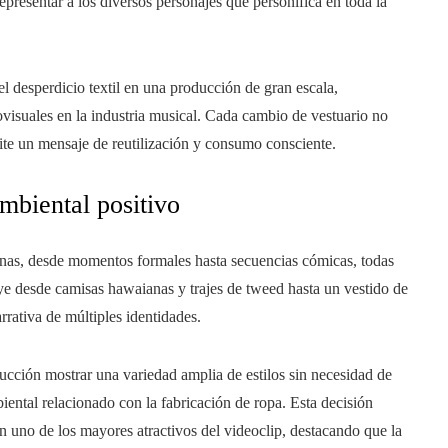
presentar a los diversos personajes que personifica en toda la
el desperdicio textil en una producción de gran escala,
ovisuales en la industria musical. Cada cambio de vestuario no
ite un mensaje de reutilización y consumo consciente.
ambiental positivo
enas, desde momentos formales hasta secuencias cómicas, todas
uye desde camisas hawaianas y trajes de tweed hasta un vestido de
rrativa de múltiples identidades.
cción mostrar una variedad amplia de estilos sin necesidad de
ental relacionado con la fabricación de ropa. Esta decisión
ió en uno de los mayores atractivos del videoclip, destacando que la