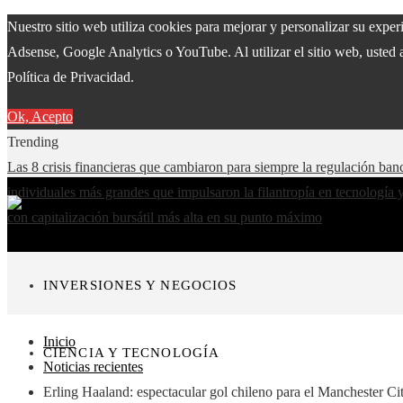
Nuestro sitio web utiliza cookies para mejorar y personalizar su expe
Adsense, Google Analytics o YouTube. Al utilizar el sitio web, usted 
Política de Privacidad.
Ok, Acepto
Trending
Las 8 crisis financieras que cambiaron para siempre la regulación ban
individuales más grandes que impulsaron la filantropía en tecnología 
con capitalización bursátil más alta en su punto máximo
INVERSIONES Y NEGOCIOS
Inicio
CIENCIA Y TECNOLOGÍA
Noticias recientes
Erling Haaland: espectacular gol chileno para el Manchester Ci