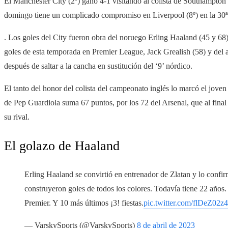
El Manchester City (2º) ganó 4-1 visitando al colista de Southampton p
domingo tiene un complicado compromiso en Liverpool (8º) en la 30ª
. Los goles del City fueron obra del noruego Erling Haaland (45 y 68)
goles de esta temporada en Premier League, Jack Grealish (58) y del 
después de saltar a la cancha en sustitución del ‘9’ nórdico.
El tanto del honor del colista del campeonato inglés lo marcó el joven
de Pep Guardiola suma 67 puntos, por los 72 del Arsenal, que al final
su rival.
El golazo de Haaland
Erling Haaland se convirtió en entrenador de Zlatan y lo conf
construyeron goles de todos los colores. Todavía tiene 22 años. 
Premier. Y 10 más últimos ¡3! fiestas.
pic.twitter.com/flDeZ02z
— VarskySports (@VarskySports)
8 de abril de 2023