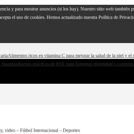
riencia y para mostrar anuncios (si los hay). Nuestro sitio web también
acepta el uso de cookies. Hemos actualizado nuestra Política de Privacid
caria
Alimentos ricos en vitamina C para mejorar la salud de la piel y e
y finanzas
Buenas prácticas de RSE para fomentar diversidad y compras
ty, video – Fútbol Internacional – Deportes