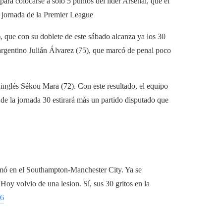
ara colocarse a solo 5 puntos del líder Arsenal, que el
 jornada de la Premier League
, que con su doblete de este sábado alcanza ya los 30
argentino Julián Álvarez (75), que marcó de penal poco
 inglés Sékou Mara (72). Con este resultado, el equipo
 de la jornada 30 estirará más un partido disputado que
irmó en el Southampton-Manchester City. Ya se
Hoy volvio de una lesion. Sí, sus 30 gritos en la
46