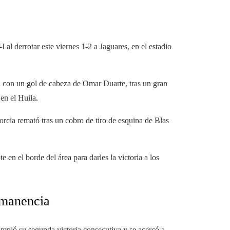
 al derrotar este viernes 1-2 a Jaguares, en el estadio
a con un gol de cabeza de Omar Duarte, tras un gran
en el Huila.
rcia remató tras un cobro de tiro de esquina de Blas
 en el borde del área para darles la victoria a los
rmanencia
ompió su segunda victoria consecutiva y se acercó a