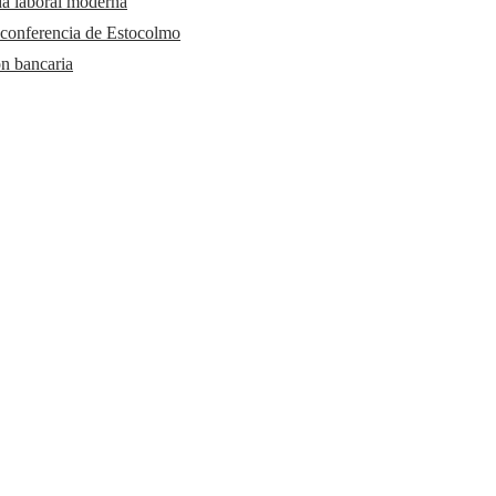
da laboral moderna
 conferencia de Estocolmo
ón bancaria