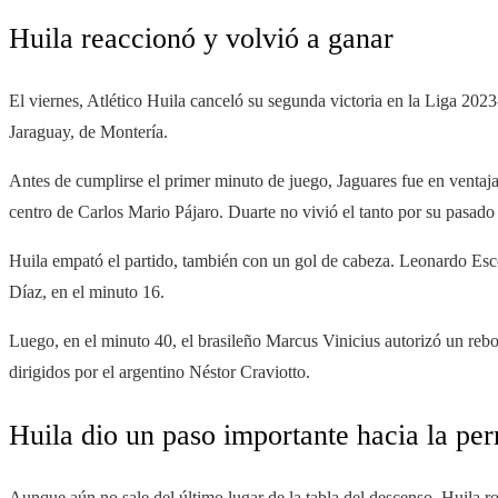
Huila reaccionó y volvió a ganar
El viernes, Atlético Huila canceló su segunda victoria en la Liga 2023-I
Jaraguay, de Montería.
Antes de cumplirse el primer minuto de juego, Jaguares fue en ventaj
centro de Carlos Mario Pájaro. Duarte no vivió el tanto por su pasado 
Huila empató el partido, también con un gol de cabeza. Leonardo Esco
Díaz, en el minuto 16.
Luego, en el minuto 40, el brasileño Marcus Vinicius autorizó un rebote
dirigidos por el argentino Néstor Craviotto.
Huila dio un paso importante hacia la pe
Aunque aún no sale del último lugar de la tabla del descenso, Huila r