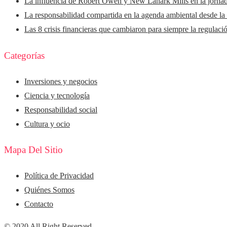
La influencia de Robert Owen y New Lanark Mills en la jorna
La responsabilidad compartida en la agenda ambiental desde la
Las 8 crisis financieras que cambiaron para siempre la regulaci
Categorías
Inversiones y negocios
Ciencia y tecnología
Responsabilidad social
Cultura y ocio
Mapa Del Sitio
Política de Privacidad
Quiénes Somos
Contacto
© 2020 All Right Reserved.