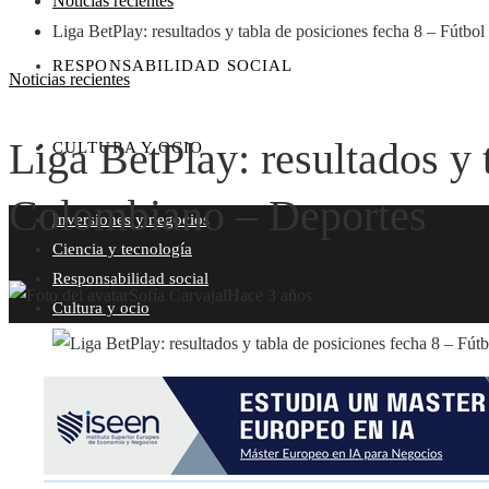
Noticias recientes
Liga BetPlay: resultados y tabla de posiciones fecha 8 – Fútb
RESPONSABILIDAD SOCIAL
Noticias recientes
Liga BetPlay: resultados y 
CULTURA Y OCIO
Colombiano – Deportes
Inversiones y negocios
Ciencia y tecnología
Responsabilidad social
Sofía Carvajal
Hace 3 años
Cultura y ocio