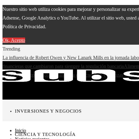
Nuestro sitio web utiliza cookies para mejorar y personalizar su expe
Adsense, Google Analytics o YouTube. Al utilizar el sitio web, usted 
Política de Privacidad.
Ok, Acepto
Trending
La influencia de Robert Owen y New Lanark Mills en la jornada lab
financieras que cambiaron para siempre la regulación bancaria
Aliment
grandes que impulsaron la filantropía en tecnología y finanzas
INVERSIONES Y NEGOCIOS
Inicio
CIENCIA Y TECNOLOGÍA