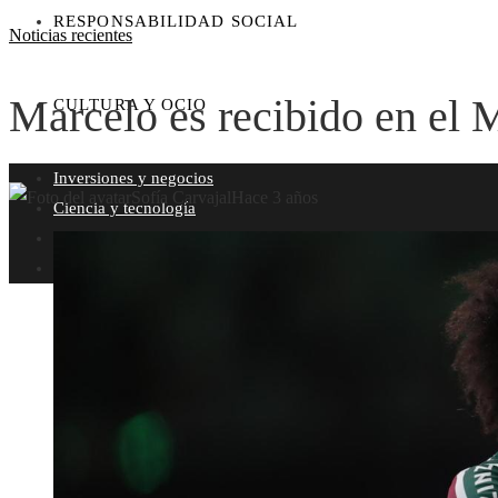
RESPONSABILIDAD SOCIAL
Noticias recientes
Marcelo es recibido en el 
CULTURA Y OCIO
Inversiones y negocios
Sofía Carvajal
Hace 3 años
Ciencia y tecnología
Responsabilidad social
Cultura y ocio