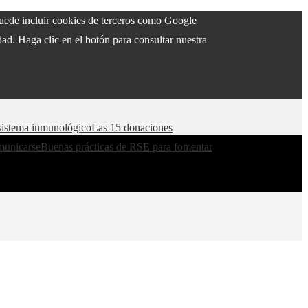
 puede incluir cookies de terceros como Google
ad. Haga clic en el botón para consultar nuestra
l sistema inmunológico
Las 15 donaciones
municarse
Buenas prácticas de RSE para fomentar