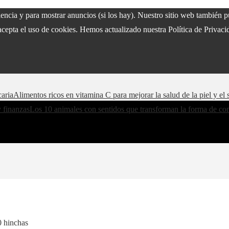
riencia y para mostrar anuncios (si los hay). Nuestro sitio web también
acepta el uso de cookies. Hemos actualizado nuestra Política de Privacid
caria
Alimentos ricos en vitamina C para mejorar la salud de la piel y e
y finanzas
Los 10 animales con sentidos que transforman la forma de co
0 hinchas