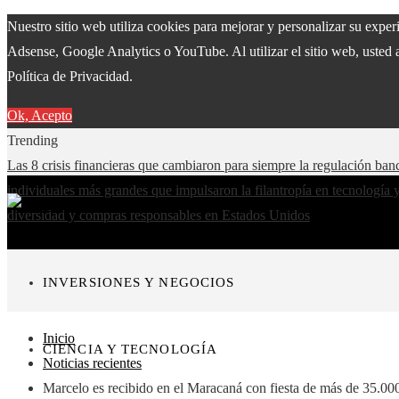
Nuestro sitio web utiliza cookies para mejorar y personalizar su expe
Adsense, Google Analytics o YouTube. Al utilizar el sitio web, usted 
Política de Privacidad.
Ok, Acepto
Trending
Las 8 crisis financieras que cambiaron para siempre la regulación ban
individuales más grandes que impulsaron la filantropía en tecnología 
diversidad y compras responsables en Estados Unidos
INVERSIONES Y NEGOCIOS
Inicio
CIENCIA Y TECNOLOGÍA
Noticias recientes
Marcelo es recibido en el Maracaná con fiesta de más de 35.00