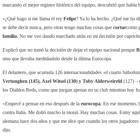
marcando el mejor registro histórico del equipo, descubrió que había 
«¿Qué hago si me llama el rey
Felipe
? Ya lo ha hecho. ¿Qué me ha di
se debe decir nunca, pero otras tengo muchas cosas que
cortar
como p
familia
. No me veo dando marchado atrás en mi decisión por caprich
Explicó que no tomó la decisión de dejar el equipo nacional porque
B
sino que llevaba meditándolo desde la última Eurocopa.
El delantero, que acumula 126 internacionalidades -el cuarto futbolist
Vertonghen (145), Axel Witsel (130) y Toby Alderweireld
(127) – 
los Diablos Reds, como que juegan apenas en su club mientras hay fut
«Empecé a pensar en eso después de la
eurocopa
. En ese momento, h
contra Italia. Me dolió mucho la moral. Hay muchas cosas. Estoy aq
alemana hace dos años y que me dice que cuando los otros jugadores es
dijo.