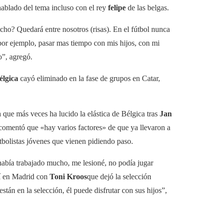
hablado del tema incluso con el rey
felipe
de las belgas.
cho? Quedará entre nosotros (risas). En el fútbol nunca
or ejemplo, pasar mas tiempo con mis hijos, con mi
o”, agregó.
élgica
cayó eliminado en la fase de grupos en Catar,
a que más veces ha lucido la elástica de Bélgica tras
Jan
comentó que «hay varios factores» de que ya llevaron a
bolistas jóvenes que vienen pidiendo paso.
abía trabajado mucho, me lesioné, no podía jugar
uí en Madrid con
Toni Kroos
que dejó la selección
tán en la selección, él puede disfrutar con sus hijos”,