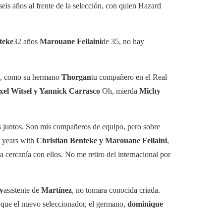
eis años al frente de la selección, con quien Hazard
teke
32 años
Marouane Fellaini
de 35, no hay
os, como su hermano
Thorgan
tu compañero en el Real
xel Witsel y Yannick Carrasco
Oh, mierda
Michy
juntos. Son mis compañeros de equipo, pero sobre
. years with
Christian Benteke y Marouane Fellaini
,
cercanía con ellos. No me retiro del internacional por
y
asistente de
Martínez
, no tomara conocida criada.
 que el nuevo seleccionador, el germano,
dominique