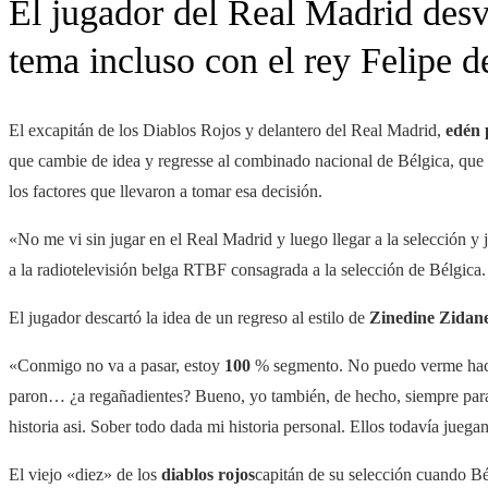
El jugador del Real Madrid desv
tema incluso con el rey Felipe d
El excapitán de los Diablos Rojos y delantero del Real Madrid,
edén 
que cambie de idea y regresse al combinado nacional de Bélgica, que t
los factores que llevaron a tomar esa decisión.
«No me vi sin jugar en el Real Madrid y luego llegar a la selección y 
a la radiotelevisión belga RTBF consagrada a la selección de Bélgica.
El jugador descartó la idea de un regreso al estilo de
Zinedine Zidane
«Conmigo no va a pasar, estoy
100
% segmento. No puedo verme haci
paron… ¿a regañadientes? Bueno, yo también, de hecho, siempre pa
historia asi. Sober todo dada mi historia personal. Ellos todavía jueg
El viejo «diez» de los
diablos rojos
capitán de su selección cuando Bé