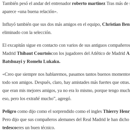
También pesó el andar del entrenador
roberto martinez
Tras más de s
aparece «una buena relación».
Influyó también que sus dos más amigos en el equipo,
Christian Ben
eliminado con la selección.
El excapitán sigue en contacto con varios de sus antiguos compañer
Madrid
Thibaut Courtois
con los jugadores del Atlético de Madrid
A
Batshuayi y Romelu Lukaku.
«Creo que siempre nos hablaremos, pasamos tantos buenos momentos 
todo son amigos. Después, claro, hay amistades más fuertes que otras
que eran mis mejores amigos, ya no era lo mismo, porque tengo mucha 
eso, pero los extrañé mucho”, agregó.
Peligro
como dijo como el sorprendido como el ingles
Thierry Henr
Pero dijo que sus compañeros alemanes del Real Madrid le han dicho
tedesco
eres un buen técnico.