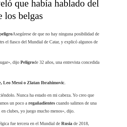
eló que había hablado del
e los belgas
peligro
Asegúrese de que no hay ninguna posibilidad de
rs el fiasco del Mundial de Catar, y explicó algunos de
jugar», dijo
Peligro
de 32 años, una entrevista concedida
, Leo Messi o Zlatan Ibrahimovic
.
éndolo. Nunca ha estado en mi cabeza. Yo creo que
ramos un poco a
regañadientes
cuando salimos de una
an en clubes, yo juego mucho menos», dijo.
lgica fue tercera en el Mundial de
Rusia
de 2018,