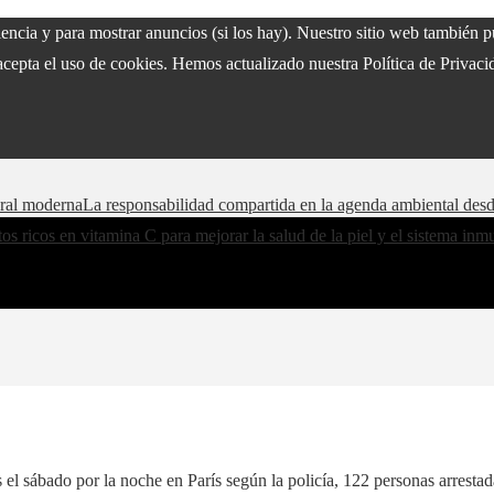
riencia y para mostrar anuncios (si los hay). Nuestro sitio web también
acepta el uso de cookies. Hemos actualizado nuestra Política de Privacid
oral moderna
La responsabilidad compartida en la agenda ambiental des
os ricos en vitamina C para mejorar la salud de la piel y el sistema in
el sábado por la noche en París según la policía, 122 personas arrestad