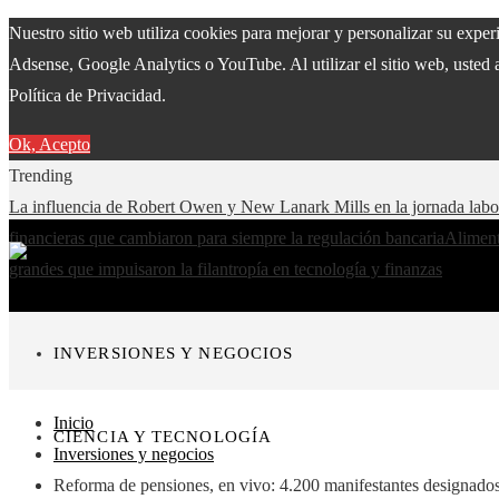
Nuestro sitio web utiliza cookies para mejorar y personalizar su expe
Adsense, Google Analytics o YouTube. Al utilizar el sitio web, usted 
Política de Privacidad.
Ok, Acepto
Trending
La influencia de Robert Owen y New Lanark Mills en la jornada lab
financieras que cambiaron para siempre la regulación bancaria
Aliment
grandes que impulsaron la filantropía en tecnología y finanzas
INVERSIONES Y NEGOCIOS
Inicio
CIENCIA Y TECNOLOGÍA
Inversiones y negocios
Reforma de pensiones, en vivo: 4.200 manifestantes designados 