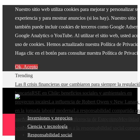
Nuestro sitio web utiliza cookies para mejorar y personalizar su
experiencia y para mostrar anuncios (si los hay). Nuestro sitio 
también puede incluir cookies de terceros como Google Adsens
Google Analytics o YouTube. Al utilizar el sitio web, usted acep
uso de cookies. Hemos actualizado nuestra Política de Privacid
Haga clic en el botón para consultar nuestra Política de Privaci
Ok, Acepto
Trending
Las 8 crisis financieras que cambiaron para siempre la regulaci
bancaria
RSE en Chile: beneficios sociales y ambientales en
proyectos locales
La influencia de Robert Owen y New Lanark 
en la jornada laboral moderna
La responsabilidad compartida en
Inversiones y negocios
agenda ambiental desde la conferencia de Estocolmo
Movilidad
Ciencia y tecnología
sostenible en Bélgica gracias a la responsabilidad social corpora
Responsabilidad social