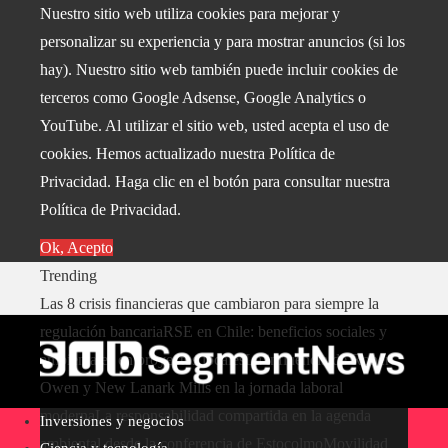
Nuestro sitio web utiliza cookies para mejorar y
personalizar su experiencia y para mostrar anuncios (si los
hay). Nuestro sitio web también puede incluir cookies de
terceros como Google Adsense, Google Analytics o
YouTube. Al utilizar el sitio web, usted acepta el uso de
cookies. Hemos actualizado nuestra Política de
Privacidad. Haga clic en el botón para consultar nuestra
Política de Privacidad.
Ok, Acepto
Trending
Las 8 crisis financieras que cambiaron para siempre la
regulación bancaria
RSE en Chile: beneficios sociales y
ambientales en proyectos locales
La influencia de Robert
Owen y New Lanark Mills en la jornada laboral
moderna
La responsabilidad compartida en la agenda
Inversiones y negocios
ambiental desde la conferencia de Estocolmo
Movilidad
Ciencia y tecnología