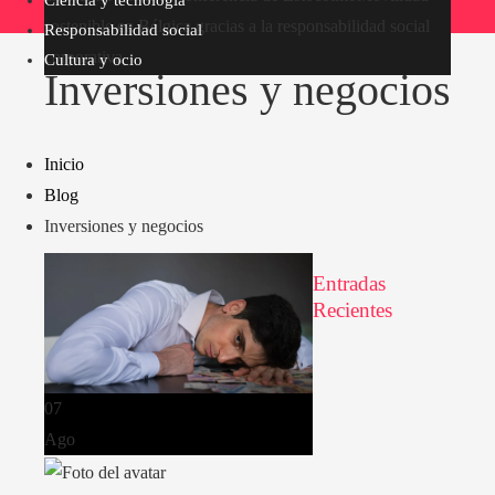
sostenible en Bélgica gracias a la responsabilidad social
Responsabilidad social
corporativa
Cultura y ocio
Inversiones y negocios
Inicio
Blog
Inversiones y negocios
Entradas
Recientes
07
Ago