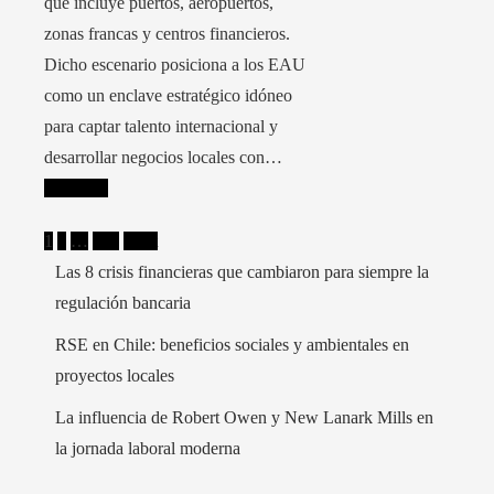
que incluye puertos, aeropuertos,
zonas francas y centros financieros.
Dicho escenario posiciona a los EAU
como un enclave estratégico idóneo
para captar talento internacional y
desarrollar negocios locales con…
Leer más
Paginación
1
2
…
168
Next
Las 8 crisis financieras que cambiaron para siempre la
de
regulación bancaria
entradas
RSE en Chile: beneficios sociales y ambientales en
proyectos locales
La influencia de Robert Owen y New Lanark Mills en
la jornada laboral moderna