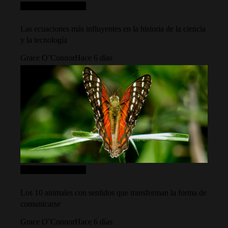
Ciencia y tecnología
Las ecuaciones más influyentes en la historia de la ciencia
y la tecnología
Grace O’Connor
Hace 6 días
Ciencia y tecnología
Los 10 animales con sentidos que transforman la forma de
comunicarse
Grace O’Connor
Hace 6 días