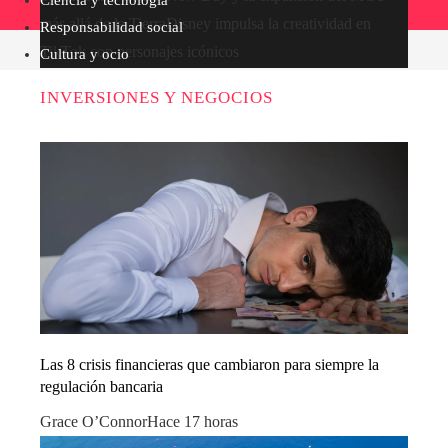
más allá de la Tierra
Disney impulsa la creatividad en
Responsabilidad social
TikTok con personajes icónicos
Cultura y ocio
INVERSIONES Y NEGOCIOS
Las 8 crisis financieras que cambiaron para siempre la
regulación bancaria
Grace O’Connor
Hace 17 horas