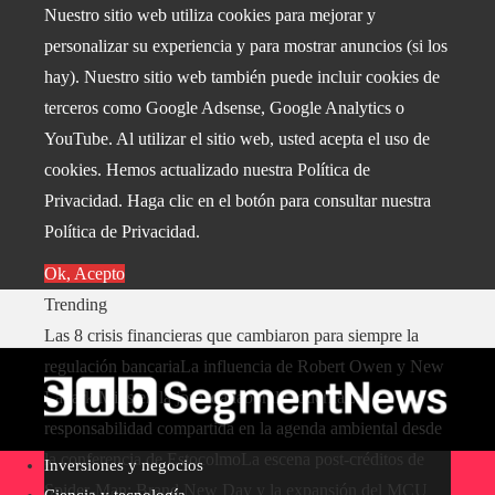
Nuestro sitio web utiliza cookies para mejorar y
personalizar su experiencia y para mostrar anuncios (si los
hay). Nuestro sitio web también puede incluir cookies de
terceros como Google Adsense, Google Analytics o
YouTube. Al utilizar el sitio web, usted acepta el uso de
cookies. Hemos actualizado nuestra Política de
Privacidad. Haga clic en el botón para consultar nuestra
Política de Privacidad.
Ok, Acepto
Trending
Las 8 crisis financieras que cambiaron para siempre la
regulación bancaria
La influencia de Robert Owen y New
Lanark Mills en la jornada laboral moderna
La
responsabilidad compartida en la agenda ambiental desde
la conferencia de Estocolmo
La escena post-créditos de
Inversiones y negocios
Spider-Man: Brand New Day y la expansión del MCU
Ciencia y tecnología