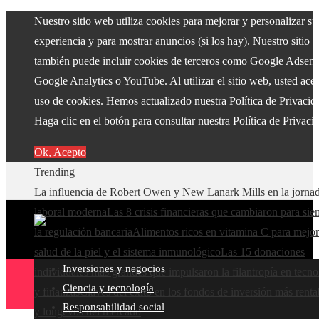
Nuestro sitio web utiliza cookies para mejorar y personalizar su
experiencia y para mostrar anuncios (si los hay). Nuestro sitio 
también puede incluir cookies de terceros como Google Adsens
Google Analytics o YouTube. Al utilizar el sitio web, usted acep
uso de cookies. Hemos actualizado nuestra Política de Privacid
Haga clic en el botón para consultar nuestra Política de Privaci
Ok, Acepto
Trending
La influencia de Robert Owen y New Lanark Mills en la jorna
laboral moderna
Las 8 crisis financieras que cambiaron para si
la regulación bancaria
Alimentos ricos en vitamina C para mejor
salud de la piel y el sistema inmunológico
Las 15 donaciones
Inversiones y negocios
individuales más grandes que impulsaron la filantropía en tecno
Ciencia y tecnología
y finanzas
Claves del éxito en los fondos de inversión más renta
Responsabilidad social
y longevos del mercado