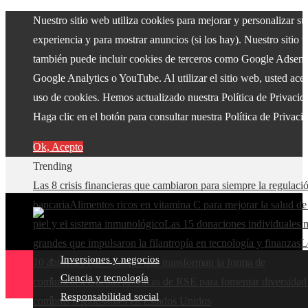
Nuestro sitio web utiliza cookies para mejorar y personalizar su
experiencia y para mostrar anuncios (si los hay). Nuestro sitio 
también puede incluir cookies de terceros como Google Adsens
Google Analytics o YouTube. Al utilizar el sitio web, usted acep
uso de cookies. Hemos actualizado nuestra Política de Privacid
Haga clic en el botón para consultar nuestra Política de Privaci
Ok, Acepto
Trending
Las 8 crisis financieras que cambiaron para siempre la regulaci
bancaria
Alimentos ricos en vitamina C para mejorar la salud de
piel y el sistema inmunológico
Las 15 donaciones individuales 
grandes que impulsaron la filantropía en tecnología y finanzas
L
Inversiones y negocios
10 animales con sentidos que transforman la forma de
Ciencia y tecnología
comunicarse
Buenas prácticas de RSE para fomentar diversidad
Responsabilidad social
compras responsables en Estados Unidos