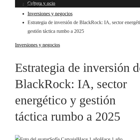
Cultura y ocio
Inicio
Inversiones y negocios
Estrategia de inversión de BlackRock: IA, sector energét
gestión táctica rumbo a 2025
Inversiones y negocios
Estrategia de inversión d
BlackRock: IA, sector
energético y gestión
táctica rumbo a 2025
Sofía Carvajal
Hace 1 año
Hace 1 año