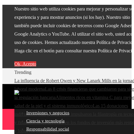
Nuestro sitio web utiliza cookies para mejorar y personalizar su
experiencia y para mostrar anuncios (si los hay). Nuestro sitio 
también puede incluir cookies de terceros como Google Adsens
Google Analytics o YouTube. Al utilizar el sitio web, usted acep
uso de cookies. Hemos actualizado nuestra Política de Privacid
Haga clic en el botón para consultar nuestra Política de Privaci
Ok, Acepto
Trending
La influencia de Robert Owen y New Lanark Mills en la jorna
laboral moderna
Las 8 crisis financieras que cambiaron para si
la regulación bancaria
Alimentos ricos en vitamina C para mejor
salud de la piel y el sistema inmunológico
Las 15 donaciones
Inversiones y negocios
individuales más grandes que impulsaron la filantropía en tecno
Ciencia y tecnología
y finanzas
Claves del éxito en los fondos de inversión más renta
Responsabilidad social
y longevos del mercado