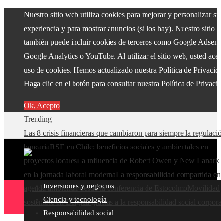
Nuestro sitio web utiliza cookies para mejorar y personalizar su
experiencia y para mostrar anuncios (si los hay). Nuestro sitio 
también puede incluir cookies de terceros como Google Adsens
Google Analytics o YouTube. Al utilizar el sitio web, usted acep
uso de cookies. Hemos actualizado nuestra Política de Privacid
Haga clic en el botón para consultar nuestra Política de Privaci
Ok, Acepto
Trending
Las 8 crisis financieras que cambiaron para siempre la regulaci
bancaria
RSE en Chile: beneficios sociales y ambientales en
proyectos locales
La influencia de Robert Owen y New Lanark 
en la jornada laboral moderna
La responsabilidad compartida en
Inversiones y negocios
agenda ambiental desde la conferencia de Estocolmo
Movilidad
Ciencia y tecnología
sostenible en Bélgica gracias a la responsabilidad social corpora
Responsabilidad social