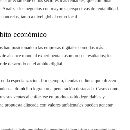
cta directamente en los sectores más rentables, que combinan
. Analizar los negocios con mayores perspectivas de rentabilidad
 concretas, tanto a nivel global como local.
mbito económico
os han posicionado a las empresas digitales como las más
as de alcance mundial experimentan asombrosos resultados; los
de desarrollo en el ámbito digital.
 en la especialización. Por ejemplo, tiendas en línea que ofrecen
gánicos a domicilio logran una penetración destacada. Casos como
tres sus ventas al enfocarse en productos biodegradables y
una propuesta alineada con valores ambientales pueden generar
 servicios bajo modelos de membresía han visto un crecimiento