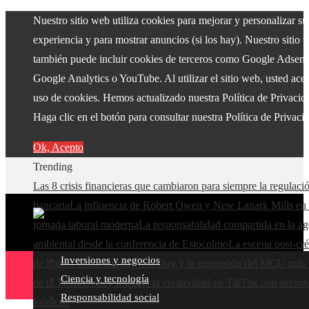
Nuestro sitio web utiliza cookies para mejorar y personalizar su
experiencia y para mostrar anuncios (si los hay). Nuestro sitio 
también puede incluir cookies de terceros como Google Adsens
Google Analytics o YouTube. Al utilizar el sitio web, usted acep
uso de cookies. Hemos actualizado nuestra Política de Privacid
Haga clic en el botón para consultar nuestra Política de Privaci
Ok, Acepto
Trending
Las 8 crisis financieras que cambiaron para siempre la regulaci
bancaria
La influencia de Robert Owen y New Lanark Mills en 
jornada laboral moderna
La responsabilidad compartida en la a
ambiental desde la conferencia de Estocolmo
La escena post-cré
Inversiones y negocios
de Spider-Man: Brand New Day y la expansión del MCU más a
Ciencia y tecnología
de la Tierra
Disney impulsa la creatividad en TikTok con person
Responsabilidad social
icónicos