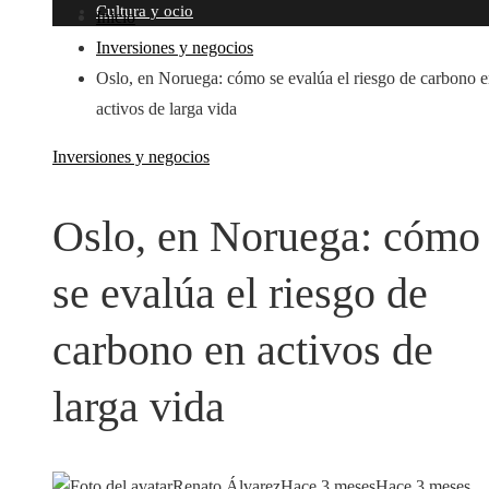
Cultura y ocio
Inicio
Inversiones y negocios
Oslo, en Noruega: cómo se evalúa el riesgo de carbono 
activos de larga vida
Inversiones y negocios
Oslo, en Noruega: cómo
se evalúa el riesgo de
carbono en activos de
larga vida
Renato Álvarez
Hace 3 meses
Hace 3 meses