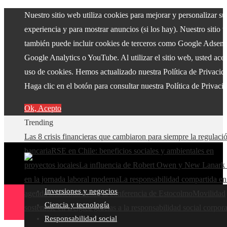
Nuestro sitio web utiliza cookies para mejorar y personalizar su
experiencia y para mostrar anuncios (si los hay). Nuestro sitio 
también puede incluir cookies de terceros como Google Adsens
Google Analytics o YouTube. Al utilizar el sitio web, usted acep
uso de cookies. Hemos actualizado nuestra Política de Privacid
Haga clic en el botón para consultar nuestra Política de Privaci
Ok, Acepto
Trending
Las 8 crisis financieras que cambiaron para siempre la regulaci
bancaria
RSE en Chile: beneficios sociales y ambientales en
proyectos locales
La influencia de Robert Owen y New Lanark 
en la jornada laboral moderna
La responsabilidad compartida en
Inversiones y negocios
agenda ambiental desde la conferencia de Estocolmo
Movilidad
Ciencia y tecnología
sostenible en Bélgica gracias a la responsabilidad social corpora
Responsabilidad social