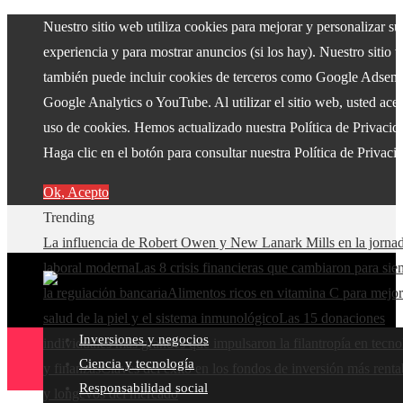
Nuestro sitio web utiliza cookies para mejorar y personalizar su
experiencia y para mostrar anuncios (si los hay). Nuestro sitio 
también puede incluir cookies de terceros como Google Adsens
Google Analytics o YouTube. Al utilizar el sitio web, usted acep
uso de cookies. Hemos actualizado nuestra Política de Privacid
Haga clic en el botón para consultar nuestra Política de Privaci
Ok, Acepto
Trending
La influencia de Robert Owen y New Lanark Mills en la jorna
laboral moderna
Las 8 crisis financieras que cambiaron para si
la regulación bancaria
Alimentos ricos en vitamina C para mejor
salud de la piel y el sistema inmunológico
Las 15 donaciones
Inversiones y negocios
individuales más grandes que impulsaron la filantropía en tecno
Ciencia y tecnología
y finanzas
Claves del éxito en los fondos de inversión más renta
Responsabilidad social
y longevos del mercado