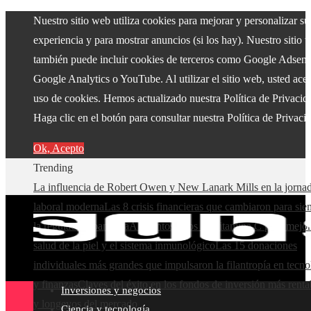
Nuestro sitio web utiliza cookies para mejorar y personalizar su
experiencia y para mostrar anuncios (si los hay). Nuestro sitio 
también puede incluir cookies de terceros como Google Adsens
Google Analytics o YouTube. Al utilizar el sitio web, usted acep
uso de cookies. Hemos actualizado nuestra Política de Privacid
Haga clic en el botón para consultar nuestra Política de Privaci
Ok, Acepto
Trending
La influencia de Robert Owen y New Lanark Mills en la jorna
laboral moderna
Las 8 crisis financieras que cambiaron para si
la regulación bancaria
Alimentos ricos en vitamina C para mejor
salud de la piel y el sistema inmunológico
Las 15 donaciones
individuales más grandes que impulsaron la filantropía en tecno
y finanzas
Claves del éxito en los fondos de inversión más renta
Inversiones y negocios
y longevos del mercado
Ciencia y tecnología