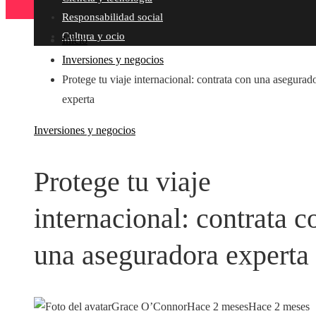
Responsabilidad social
Cultura y ocio
Inicio
Inversiones y negocios
Protege tu viaje internacional: contrata con una asegurad
experta
Inversiones y negocios
Protege tu viaje
internacional: contrata c
una aseguradora experta
Grace O’Connor
Hace 2 meses
Hace 2 meses