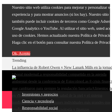
Nuestro sitio web utiliza cookies para mejorar y personalizar su
experiencia y para mostrar anuncios (si los hay). Nuestro sitio 
también puede incluir cookies de terceros como Google Adsens
Google Analytics o YouTube. Al utilizar el sitio web, usted acep
uso de cookies. Hemos actualizado nuestra Política de Privacid
Haga clic en el botón para consultar nuestra Política de Privaci
Ok, Acepto
Trending
La influencia de Robert Owen y New Lanark Mills en la jorna
laboral moderna
La responsabilidad compartida en la agenda
ambiental desde la conferencia de Estocolmo
Las 8 crisis financ
que cambiaron para siempre la regulación bancaria
Alimentos ri
Inversiones y negocios
en vitamina C para mejorar la salud de la piel y el sistema
Ciencia y tecnología
inmunológico
Las 15 donaciones individuales más grandes que
Responsabilidad social
impulsaron la filantropía en tecnología y finanzas