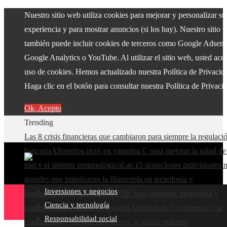
Nuestro sitio web utiliza cookies para mejorar y personalizar su
experiencia y para mostrar anuncios (si los hay). Nuestro sitio 
también puede incluir cookies de terceros como Google Adsens
Google Analytics o YouTube. Al utilizar el sitio web, usted acep
uso de cookies. Hemos actualizado nuestra Política de Privacid
Haga clic en el botón para consultar nuestra Política de Privaci
Ok, Acepto
Trending
Las 8 crisis financieras que cambiaron para siempre la regulaci
bancaria
Alimentos ricos en vitamina C para mejorar la salud de
piel y el sistema inmunológico
Las 15 donaciones individuales 
grandes que impulsaron la filantropía en tecnología y
Inversiones y negocios
finanzas
Buenas prácticas de RSE para fomentar diversidad y
Ciencia y tecnología
compras responsables en Estados Unidos
Las 10 empresas con
Responsabilidad social
capitalización bursátil más alta en su punto máximo