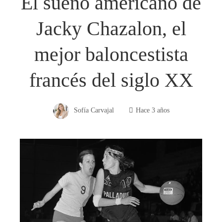
El sueño americano de
Jacky Chazalon, el
mejor baloncestista
francés del siglo XX
Sofía Carvajal
Hace 3 años