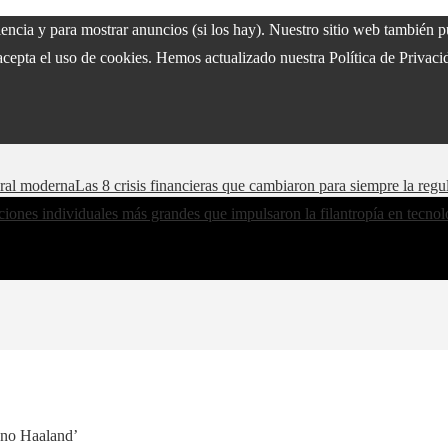
riencia y para mostrar anuncios (si los hay). Nuestro sitio web también
acepta el uso de cookies. Hemos actualizado nuestra Política de Privacid
oral moderna
Las 8 crisis financieras que cambiaron para siempre la regu
iones individuales más grandes que impulsaron la filantropía en tecnol
eno Haaland’