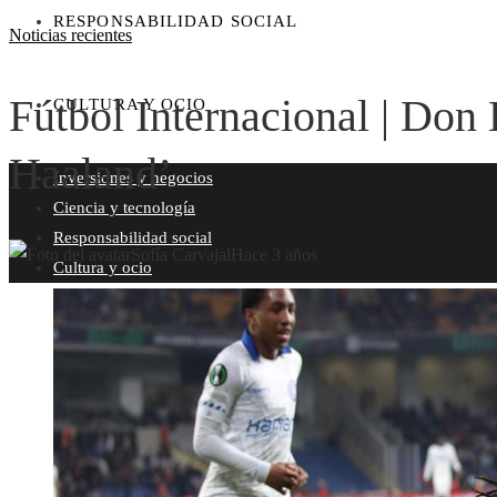
RESPONSABILIDAD SOCIAL
Noticias recientes
Fútbol Internacional | Do
CULTURA Y OCIO
Haaland’
Inversiones y negocios
Ciencia y tecnología
Responsabilidad social
Sofía Carvajal
Hace 3 años
Cultura y ocio