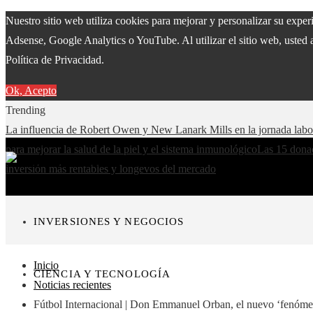
Nuestro sitio web utiliza cookies para mejorar y personalizar su expe
Adsense, Google Analytics o YouTube. Al utilizar el sitio web, usted 
Política de Privacidad.
Ok, Acepto
Trending
La influencia de Robert Owen y New Lanark Mills en la jornada lab
para mejorar la salud de la piel y el sistema inmunológico
Las 15 donac
inversión más rentables y longevos del mercado
INVERSIONES Y NEGOCIOS
Inicio
CIENCIA Y TECNOLOGÍA
Noticias recientes
Fútbol Internacional | Don Emmanuel Orban, el nuevo ‘fenóm