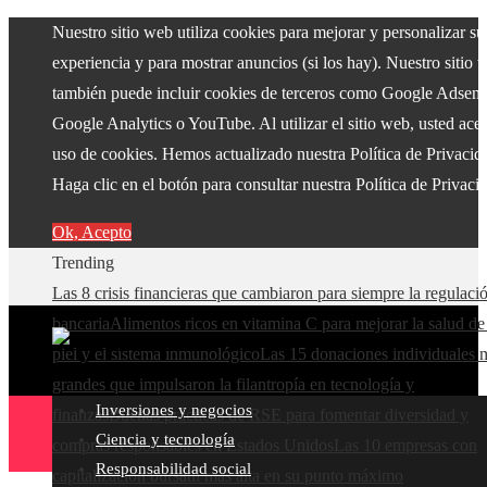
Nuestro sitio web utiliza cookies para mejorar y personalizar su
experiencia y para mostrar anuncios (si los hay). Nuestro sitio 
también puede incluir cookies de terceros como Google Adsens
Google Analytics o YouTube. Al utilizar el sitio web, usted acep
uso de cookies. Hemos actualizado nuestra Política de Privacid
Haga clic en el botón para consultar nuestra Política de Privaci
Ok, Acepto
Trending
Las 8 crisis financieras que cambiaron para siempre la regulaci
bancaria
Alimentos ricos en vitamina C para mejorar la salud de
piel y el sistema inmunológico
Las 15 donaciones individuales 
grandes que impulsaron la filantropía en tecnología y
Inversiones y negocios
finanzas
Buenas prácticas de RSE para fomentar diversidad y
Ciencia y tecnología
compras responsables en Estados Unidos
Las 10 empresas con
Responsabilidad social
capitalización bursátil más alta en su punto máximo