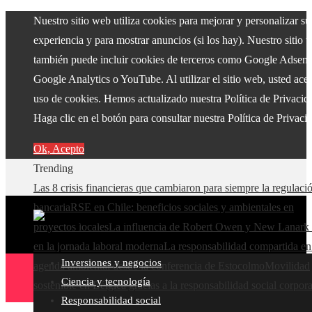
Nuestro sitio web utiliza cookies para mejorar y personalizar su
experiencia y para mostrar anuncios (si los hay). Nuestro sitio 
también puede incluir cookies de terceros como Google Adsens
Google Analytics o YouTube. Al utilizar el sitio web, usted acep
uso de cookies. Hemos actualizado nuestra Política de Privacid
Haga clic en el botón para consultar nuestra Política de Privaci
Ok, Acepto
Trending
Las 8 crisis financieras que cambiaron para siempre la regulaci
bancaria
RSE en Chile: beneficios sociales y ambientales en
proyectos locales
La influencia de Robert Owen y New Lanark 
en la jornada laboral moderna
La responsabilidad compartida en
Inversiones y negocios
agenda ambiental desde la conferencia de Estocolmo
Movilidad
Ciencia y tecnología
sostenible en Bélgica gracias a la responsabilidad social corpora
Responsabilidad social