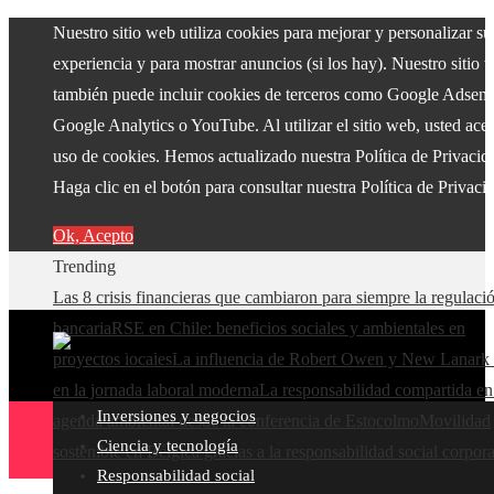
Nuestro sitio web utiliza cookies para mejorar y personalizar su
experiencia y para mostrar anuncios (si los hay). Nuestro sitio 
también puede incluir cookies de terceros como Google Adsens
Google Analytics o YouTube. Al utilizar el sitio web, usted acep
uso de cookies. Hemos actualizado nuestra Política de Privacid
Haga clic en el botón para consultar nuestra Política de Privaci
Ok, Acepto
Trending
Las 8 crisis financieras que cambiaron para siempre la regulaci
bancaria
RSE en Chile: beneficios sociales y ambientales en
proyectos locales
La influencia de Robert Owen y New Lanark 
en la jornada laboral moderna
La responsabilidad compartida en
Inversiones y negocios
agenda ambiental desde la conferencia de Estocolmo
Movilidad
Ciencia y tecnología
sostenible en Bélgica gracias a la responsabilidad social corpora
Responsabilidad social