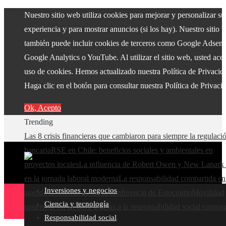
Nuestro sitio web utiliza cookies para mejorar y personalizar su
experiencia y para mostrar anuncios (si los hay). Nuestro sitio 
también puede incluir cookies de terceros como Google Adsens
Google Analytics o YouTube. Al utilizar el sitio web, usted acep
uso de cookies. Hemos actualizado nuestra Política de Privacid
Haga clic en el botón para consultar nuestra Política de Privaci
Ok, Acepto
Trending
Las 8 crisis financieras que cambiaron para siempre la regulaci
bancaria
RSE en Chile: beneficios sociales y ambientales en
proyectos locales
La influencia de Robert Owen y New Lanark 
en la jornada laboral moderna
La responsabilidad compartida en
Inversiones y negocios
agenda ambiental desde la conferencia de Estocolmo
Movilidad
Ciencia y tecnología
sostenible en Bélgica gracias a la responsabilidad social corpora
Responsabilidad social