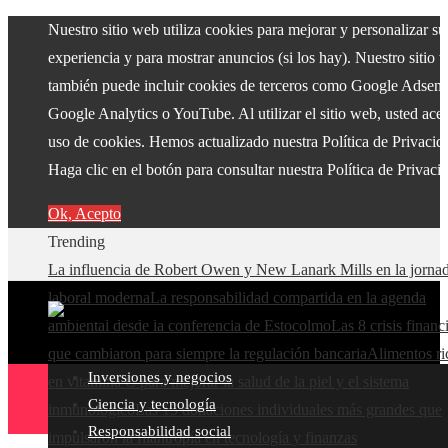
Nuestro sitio web utiliza cookies para mejorar y personalizar su
experiencia y para mostrar anuncios (si los hay). Nuestro sitio 
también puede incluir cookies de terceros como Google Adsens
Google Analytics o YouTube. Al utilizar el sitio web, usted acep
uso de cookies. Hemos actualizado nuestra Política de Privacid
Haga clic en el botón para consultar nuestra Política de Privaci
Ok, Acepto
Trending
La influencia de Robert Owen y New Lanark Mills en la jorna
laboral moderna
La responsabilidad compartida en la agenda
ambiental desde la conferencia de Estocolmo
Las 8 crisis financ
que cambiaron para siempre la regulación bancaria
Alimentos ri
Inversiones y negocios
en vitamina C para mejorar la salud de la piel y el sistema
Ciencia y tecnología
inmunológico
Las 15 donaciones individuales más grandes que
Responsabilidad social
impulsaron la filantropía en tecnología y finanzas