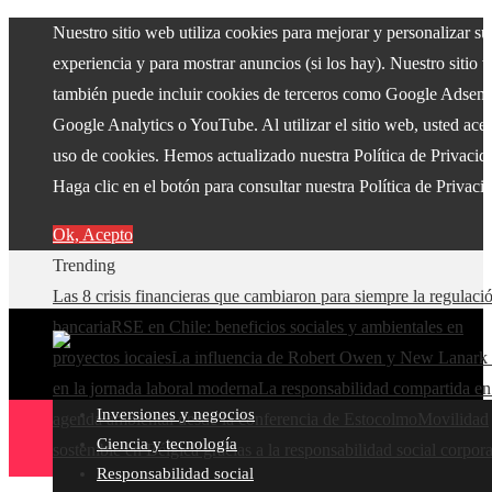
Nuestro sitio web utiliza cookies para mejorar y personalizar su
experiencia y para mostrar anuncios (si los hay). Nuestro sitio 
también puede incluir cookies de terceros como Google Adsens
Google Analytics o YouTube. Al utilizar el sitio web, usted acep
uso de cookies. Hemos actualizado nuestra Política de Privacid
Haga clic en el botón para consultar nuestra Política de Privaci
Ok, Acepto
Trending
Las 8 crisis financieras que cambiaron para siempre la regulaci
bancaria
RSE en Chile: beneficios sociales y ambientales en
proyectos locales
La influencia de Robert Owen y New Lanark 
en la jornada laboral moderna
La responsabilidad compartida en
Inversiones y negocios
agenda ambiental desde la conferencia de Estocolmo
Movilidad
Ciencia y tecnología
sostenible en Bélgica gracias a la responsabilidad social corpora
Responsabilidad social