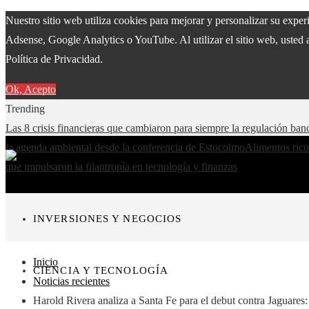
Nuestro sitio web utiliza cookies para mejorar y personalizar su expe
Adsense, Google Analytics o YouTube. Al utilizar el sitio web, usted 
Política de Privacidad.
Ok, Acepto
Trending
Las 8 crisis financieras que cambiaron para siempre la regulación ban
la agenda ambiental desde la conferencia de Estocolmo
Alimentos rico
que impulsaron la filantropía en tecnología y finanzas
INVERSIONES Y NEGOCIOS
Inicio
CIENCIA Y TECNOLOGÍA
Noticias recientes
Harold Rivera analiza a Santa Fe para el debut contra Jaguares