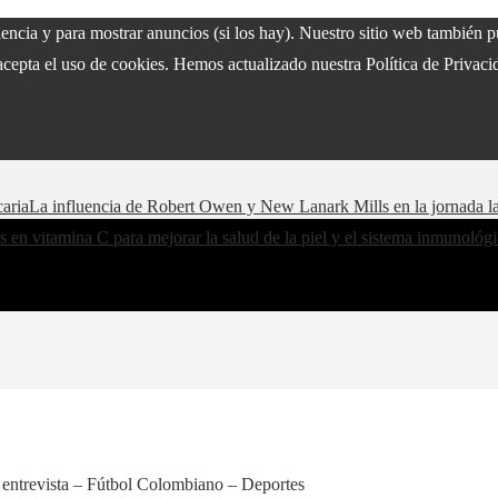
riencia y para mostrar anuncios (si los hay). Nuestro sitio web también
acepta el uso de cookies. Hemos actualizado nuestra Política de Privacid
caria
La influencia de Robert Owen y New Lanark Mills en la jornada l
s en vitamina C para mejorar la salud de la piel y el sistema inmunológ
: entrevista – Fútbol Colombiano – Deportes