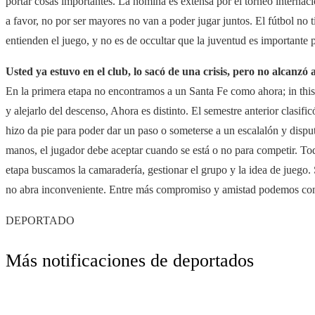
portar cosas importantes. La nomina es extensa por el torneo interna
a favor, no por ser mayores no van a poder jugar juntos. El fútbol no 
entienden el juego, y no es de occultar que la juventud es importante 
Usted ya estuvo en el club, lo sacó de una crisis, pero no alcanz
En la primera etapa no encontramos a un Santa Fe como ahora; in this 
y alejarlo del descenso, Ahora es distinto. El semestre anterior clasific
hizo da pie para poder dar un paso o someterse a un escalalón y disput
manos, el jugador debe aceptar cuando se está o no para competir. To
etapa buscamos la camaradería, gestionar el grupo y la idea de juego. 
no abra inconveniente. Entre más compromiso y amistad podemos cons
DEPORTADO
Más notificaciones de deportados