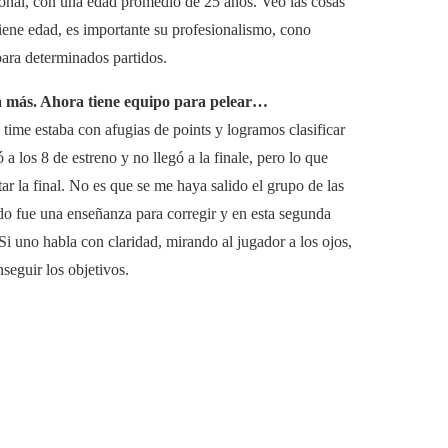
cional, con una edad promedio de 25 años. Veo las cosas
tiene edad, es importante su profesionalismo, cono
para determinados partidos.
ó a más. Ahora tiene equipo para pelear…
time estaba con afugias de points y logramos clasificar
ó a los 8 de estreno y no llegó a la finale, pero lo que
ar la final. No es que se me haya salido el grupo de las
do fue una enseñanza para corregir y en esta segunda
Si uno habla con claridad, mirando al jugador a los ojos,
eguir los objetivos.