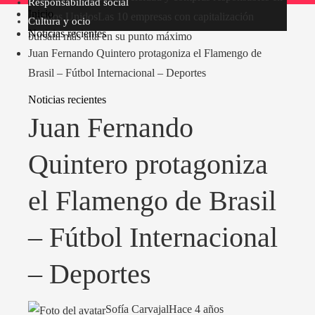
Responsabilidad social
Inicio
Estados Unidos
Las 10 empresas con capitalización
Cultura y ocio
Noticias recientes
bursátil más alta en su punto máximo
Juan Fernando Quintero protagoniza el Flamengo de
Brasil – Fútbol Internacional – Deportes
Noticias recientes
Juan Fernando
Quintero protagoniza
el Flamengo de Brasil
– Fútbol Internacional
– Deportes
Sofía Carvajal
Hace 4 años