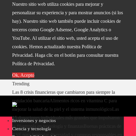
Nuestro sitio web utiliza cookies para mejorar y
personalizar su experiencia y para mostrar anuncios (si los
hay). Nuestro sitio web también puede incluir cookies de
terceros como Google Adsense, Google Analytics o
YouTube. Al utilizar el sitio web, usted acepta el uso de
cookies. Hemos actualizado nuestra Política de
Privacidad. Haga clic en el botón para consultar nuestra
Política de Privacidad.
Ok, Acepto
Trending
Las 8 crisis financieras que cambiaron para siempre la
regulación bancaria
Alimentos ricos en vitamina C para
mejorar la salud de la piel y el sistema inmunológico
Las
15 donaciones individuales más grandes que impulsaron
Inversiones y negocios
la filantropía en tecnología y finanzas
Buenas prácticas de
Ciencia y tecnología
RSE para fomentar diversidad y compras responsables en