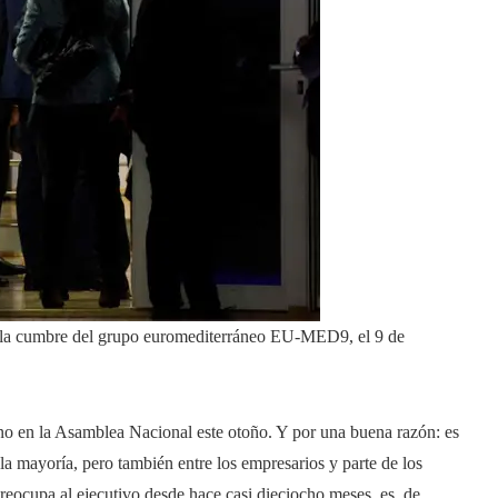
 la cumbre del grupo euromediterráneo EU-MED9, el 9 de
no en la Asamblea Nacional este otoño. Y por una buena razón: es
a mayoría, pero también entre los empresarios y parte de los
reocupa al ejecutivo desde hace casi dieciocho meses, es, de