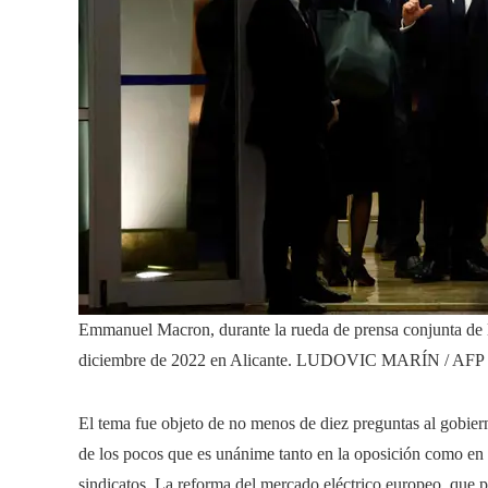
Emmanuel Macron, durante la rueda de prensa conjunta de
diciembre de 2022 en Alicante.
LUDOVIC MARÍN / AFP
El tema fue objeto de no menos de diez preguntas al gobier
de los pocos que es unánime tanto en la oposición como en l
sindicatos. La reforma del mercado eléctrico europeo, que p