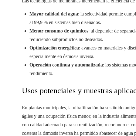
Las tecnologías de membranas incrementan la eficiencia de
Mayor calidad del agua
: la selectividad permite cumpl
al 99,9 % en sistemas bien diseñados.
Menor consumo de químicos
: al depender de separaci
reduciendo subproductos no deseados.
Optimización energética
: avances en materiales y dis
especialmente en ósmosis inversa.
Operación continua y automatizada
: los sistemas mo
rendimiento.
Usos potenciales y muestras aplica
En plantas municipales, la ultrafiltración ha sustituido ant
ágiles y una ocupación física menor; en la industria alimenta
con calidad adecuada para su reutilización, recortando el c
costeras la ósmosis inversa ha permitido abastecer de agua 