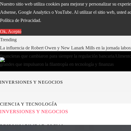
Nuestro sitio web utiliza cookies para mejorar y personalizar su exper
Adsense, Google Analytics o YouTube. Al utilizar el sitio web, usted ac
Política de Privacidad.
Ok, Acepto
Trending
La influencia de Robert Owen y New Lanark Mills en la jornada labo
financieras que cambiaron para siempre la regulación bancaria
Alimentos
grandes que impulsaron la filantropía en tecnología y finanzas
INVERSIONES Y NEGOCIOS
CIENCIA Y TECNOLOGÍA
INVERSIONES Y NEGOCIOS
RESPONSABILIDAD SOCIAL