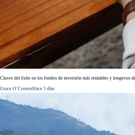
Claves del éxito en los fondos de inversión más rentables y longevos 
Grace O’Connor
Hace 5 días