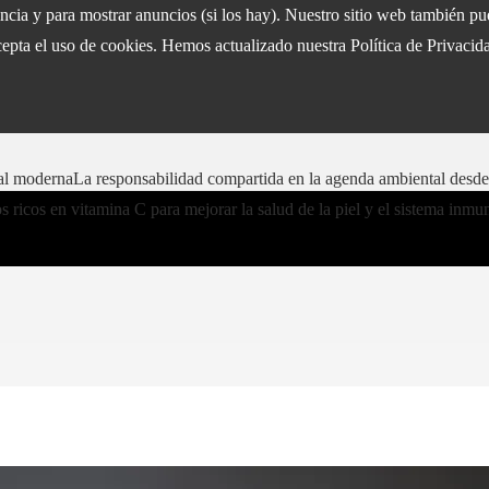
iencia y para mostrar anuncios (si los hay). Nuestro sitio web también 
epta el uso de cookies. Hemos actualizado nuestra Política de Privacida
ral moderna
La responsabilidad compartida en la agenda ambiental desde
 ricos en vitamina C para mejorar la salud de la piel y el sistema inmu