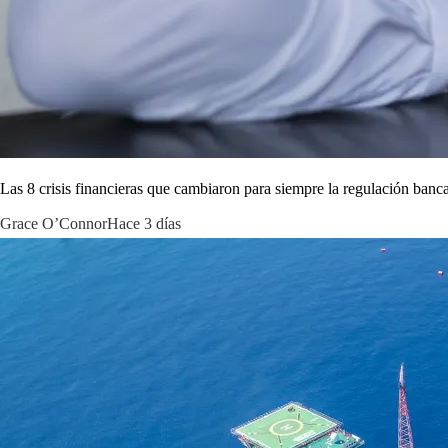
Las 8 crisis financieras que cambiaron para siempre la regulación banca
Grace O’Connor
Hace 3 días